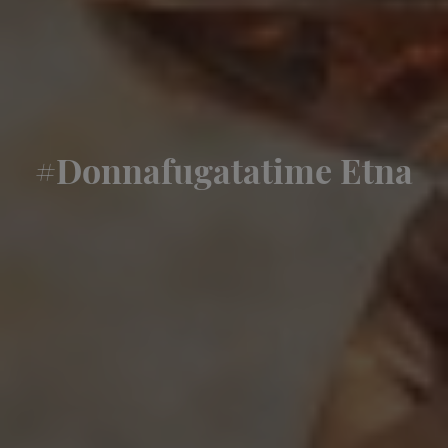
#Donnafugatatime Etna