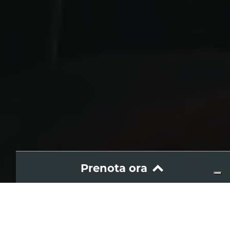
Prenota ora
Wine and food
#Donnafugatatime Etna
Dove: Etna