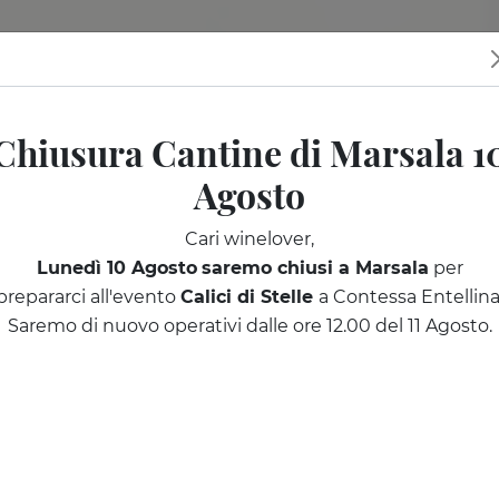
tine
I nostri eventi
Sicilia da scoprire
Regala una degusta
Chiusura Cantine di Marsala 1
Agosto
Cari winelover,
Lunedì 10 Agosto
saremo chiusi a Marsala
per
prepararci all'evento
Calici di Stelle
a Contessa Entellina
Saremo di nuovo operativi dalle ore 12.00 del 11 Agosto.