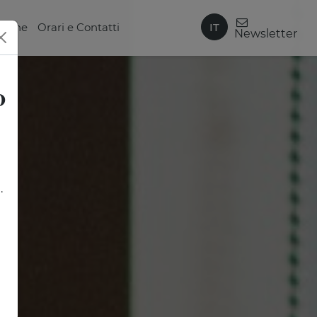
IT
zione
Orari e Contatti
Newsletter
0
.