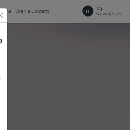
IT
zione
Orari e Contatti
Newsletter
0
.