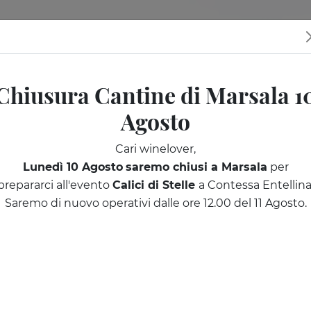
tine
I nostri eventi
Sicilia da scoprire
Regala una degusta
Chiusura Cantine di Marsala 1
Agosto
Cari winelover,
Lunedì 10 Agosto
saremo chiusi a Marsala
per
prepararci all'evento
Calici di Stelle
a Contessa Entellina
Saremo di nuovo operativi dalle ore 12.00 del 11 Agosto.