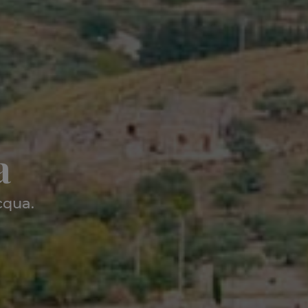
a
cqua.