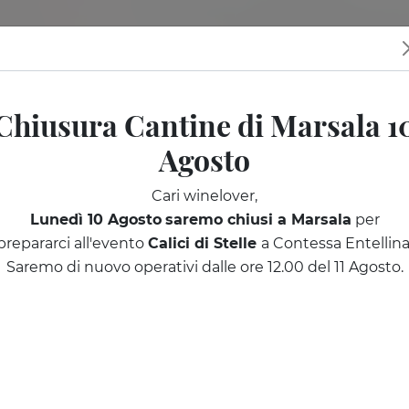
tine
I nostri eventi
Sicilia da scoprire
Regala una degusta
Chiusura Cantine di Marsala 1
Agosto
Cari winelover,
Lunedì 10 Agosto
saremo chiusi a Marsala
per
prepararci all'evento
Calici di Stelle
a Contessa Entellina
Saremo di nuovo operativi dalle ore 12.00 del 11 Agosto.