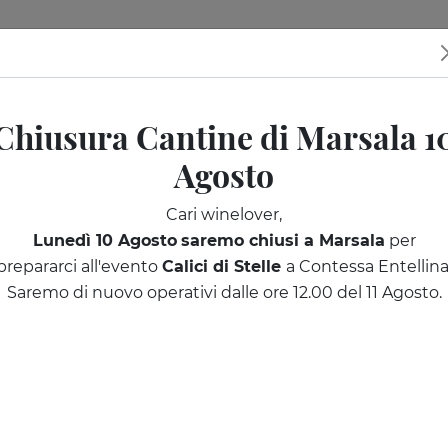
tine
I nostri eventi
Sicilia da scoprire
Regala una degusta
Chiusura Cantine di Marsala 1
Agosto
Cari winelover,
Lunedì 10 Agosto
saremo chiusi a Marsala
per
prepararci all'evento
Calici di Stelle
a Contessa Entellina
Saremo di nuovo operativi dalle ore 12.00 del 11 Agosto.