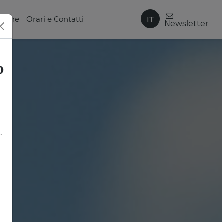
IT
zione
Orari e Contatti
Newsletter
0
.