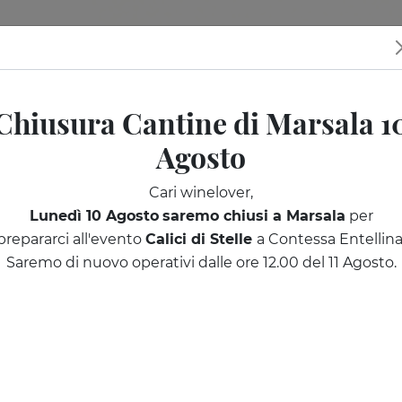
ine
I nostri eventi
Sicilia da scoprire
Regala una degusta
Chiusura Cantine di Marsala 1
Agosto
Cari winelover,
Lunedì 10 Agosto
saremo chiusi a Marsala
per
prepararci all'evento
Calici di Stelle
a Contessa Entellina
Saremo di nuovo operativi dalle ore 12.00 del 11 Agosto.