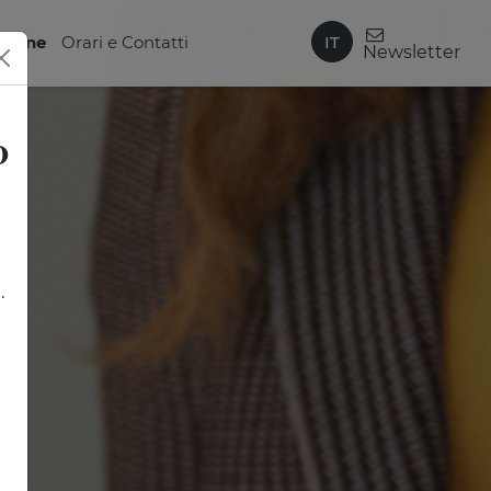
IT
zione
Orari e Contatti
Newsletter
0
.