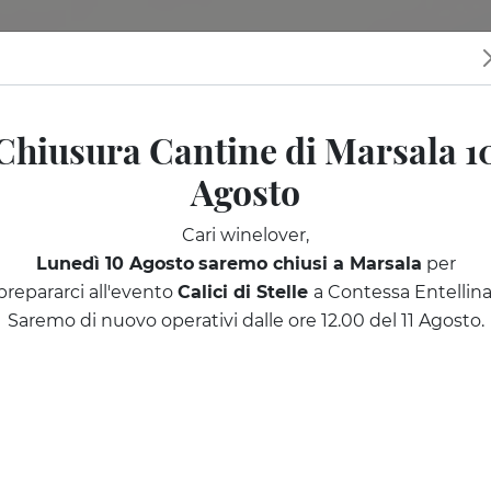
tine
I nostri eventi
Sicilia da scoprire
Regala una degusta
Chiusura Cantine di Marsala 1
Agosto
Cari winelover,
Lunedì 10 Agosto
saremo chiusi a Marsala
per
prepararci all'evento
Calici di Stelle
a Contessa Entellina
Saremo di nuovo operativi dalle ore 12.00 del 11 Agosto.