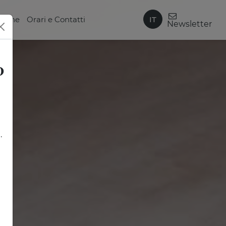
IT
zione
Orari e Contatti
Newsletter
0
.