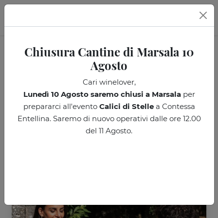
IT
Chiusura Cantine di Marsala 10
Agosto
Scegli la tua degustazione e
Cari winelover,
verifica la disponibilità per
Lunedì 10 Agosto
saremo chiusi a Marsala
per
Domenica 30
Maggio
a
Etna
prepararci all'evento
Calici di Stelle
a Contessa
Entellina. Saremo di nuovo operativi dalle ore 12.00
del 11 Agosto.